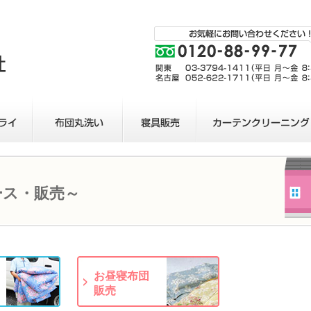
ース・販売～
お昼寝布団
販売