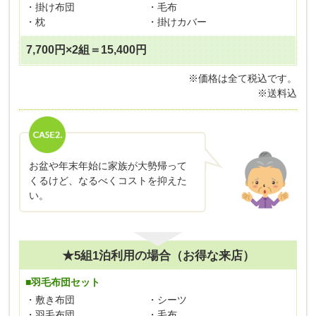
・掛け布団
・毛布
・枕
・掛けカバー
7,700円×2組＝15,400円
※価格は全て税込です。
※送料込
お盆や年末年始に家族が大勢帰って
くるけど、なるべくコストを抑えた
い。
★5組1泊利用の場合（お得な来店）
■羽毛布団セット
・敷き布団
・シーツ
・羽毛布団
・毛布