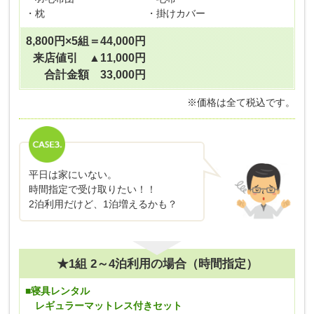
・枕
・掛けカバー
8,800円×5組＝44,000円
来店値引 ▲11,000円
合計金額 33,000円
※価格は全て税込です。
平日は家にいない。
時間指定で受け取りたい！！
2泊利用だけど、1泊増えるかも？
★1組 2～4泊利用の場合（時間指定）
■寝具レンタル
レギュラーマットレス付きセット